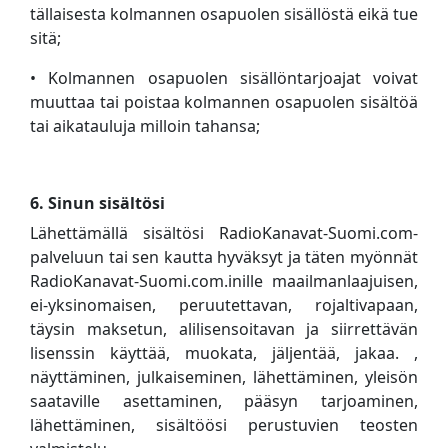
tällaisesta kolmannen osapuolen sisällöstä eikä tue
sitä;
• Kolmannen osapuolen sisällöntarjoajat voivat
muuttaa tai poistaa kolmannen osapuolen sisältöä
tai aikatauluja milloin tahansa;
6. Sinun sisältösi
Lähettämällä sisältösi RadioKanavat-Suomi.com-
palveluun tai sen kautta hyväksyt ja täten myönnät
RadioKanavat-Suomi.com.inille maailmanlaajuisen,
ei-yksinomaisen, peruutettavan, rojaltivapaan,
täysin maksetun, alilisensoitavan ja siirrettävän
lisenssin käyttää, muokata, jäljentää, jakaa. ,
näyttäminen, julkaiseminen, lähettäminen, yleisön
saataville asettaminen, pääsyn tarjoaminen,
lähettäminen, sisältöösi perustuvien teosten