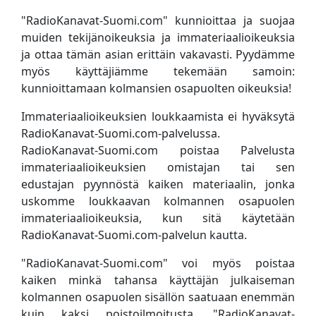
"RadioKanavat-Suomi.com" kunnioittaa ja suojaa
muiden tekijänoikeuksia ja immateriaalioikeuksia
ja ottaa tämän asian erittäin vakavasti. Pyydämme
myös käyttäjiämme tekemään samoin:
kunnioittamaan kolmansien osapuolten oikeuksia!
Immateriaalioikeuksien loukkaamista ei hyväksytä
RadioKanavat-Suomi.com-palvelussa.
RadioKanavat-Suomi.com poistaa Palvelusta
immateriaalioikeuksien omistajan tai sen
edustajan pyynnöstä kaiken materiaalin, jonka
uskomme loukkaavan kolmannen osapuolen
immateriaalioikeuksia, kun sitä käytetään
RadioKanavat-Suomi.com-palvelun kautta.
"RadioKanavat-Suomi.com" voi myös poistaa
kaiken minkä tahansa käyttäjän julkaiseman
kolmannen osapuolen sisällön saatuaan enemmän
kuin kaksi poistoilmoitusta. "RadioKanavat-