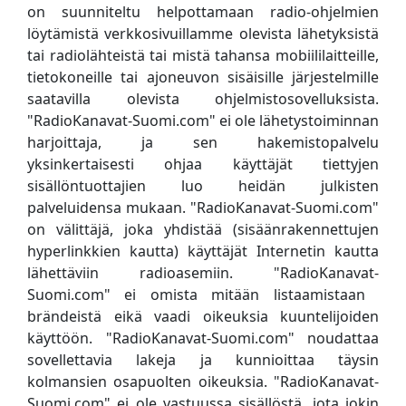
on suunniteltu helpottamaan radio-ohjelmien
löytämistä verkkosivuillamme olevista lähetyksistä
tai radiolähteistä tai mistä tahansa mobiililaitteille,
tietokoneille tai ajoneuvon sisäisille järjestelmille
saatavilla olevista ohjelmistosovelluksista.
"RadioKanavat-Suomi.com" ei ole lähetystoiminnan
harjoittaja, ja sen hakemistopalvelu
yksinkertaisesti ohjaa käyttäjät tiettyjen
sisällöntuottajien luo heidän julkisten
palveluidensa mukaan. "RadioKanavat-Suomi.com"
on välittäjä, joka yhdistää (sisäänrakennettujen
hyperlinkkien kautta) käyttäjät Internetin kautta
lähettäviin radioasemiin. "RadioKanavat-
Suomi.com" ei omista mitään listaamistaan ​​
brändeistä eikä vaadi oikeuksia kuuntelijoiden
käyttöön. "RadioKanavat-Suomi.com" noudattaa
sovellettavia lakeja ja kunnioittaa täysin
kolmansien osapuolten oikeuksia. "RadioKanavat-
Suomi.com" ei ole vastuussa sisällöstä, jota jokin