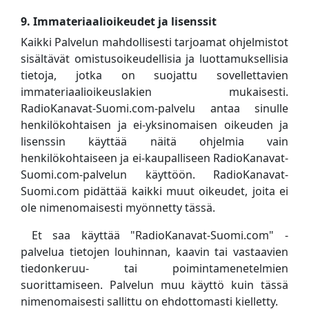
9. Immateriaalioikeudet ja lisenssit
Kaikki Palvelun mahdollisesti tarjoamat ohjelmistot
sisältävät omistusoikeudellisia ja luottamuksellisia
tietoja, jotka on suojattu sovellettavien
immateriaalioikeuslakien mukaisesti.
RadioKanavat-Suomi.com-palvelu antaa sinulle
henkilökohtaisen ja ei-yksinomaisen oikeuden ja
lisenssin käyttää näitä ohjelmia vain
henkilökohtaiseen ja ei-kaupalliseen RadioKanavat-
Suomi.com-palvelun käyttöön. RadioKanavat-
Suomi.com pidättää kaikki muut oikeudet, joita ei
ole nimenomaisesti myönnetty tässä.
Et saa käyttää "RadioKanavat-Suomi.com" -
palvelua tietojen louhinnan, kaavin tai vastaavien
tiedonkeruu- tai poimintamenetelmien
suorittamiseen. Palvelun muu käyttö kuin tässä
nimenomaisesti sallittu on ehdottomasti kielletty.