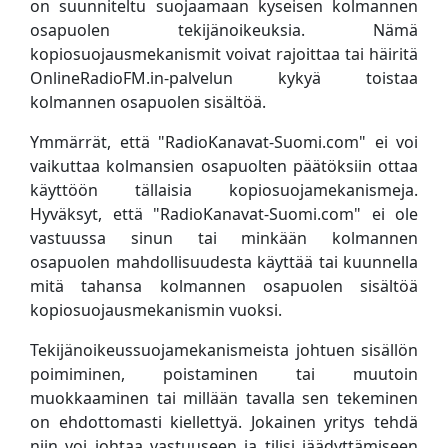
on suunniteltu suojaamaan kyseisen kolmannen
osapuolen tekijänoikeuksia. Nämä
kopiosuojausmekanismit voivat rajoittaa tai häiritä
OnlineRadioFM.in-palvelun kykyä toistaa
kolmannen osapuolen sisältöä.
Ymmärrät, että "RadioKanavat-Suomi.com" ei voi
vaikuttaa kolmansien osapuolten päätöksiin ottaa
käyttöön tällaisia ​​kopiosuojamekanismeja.
Hyväksyt, että "RadioKanavat-Suomi.com" ei ole
vastuussa sinun tai minkään kolmannen
osapuolen mahdollisuudesta käyttää tai kuunnella
mitä tahansa kolmannen osapuolen sisältöä
kopiosuojausmekanismin vuoksi.
Tekijänoikeussuojamekanismeista johtuen sisällön
poimiminen, poistaminen tai muutoin
muokkaaminen tai millään tavalla sen tekeminen
on ehdottomasti kiellettyä. Jokainen yritys tehdä
niin voi johtaa vastuuseen ja tilisi jäädyttämiseen