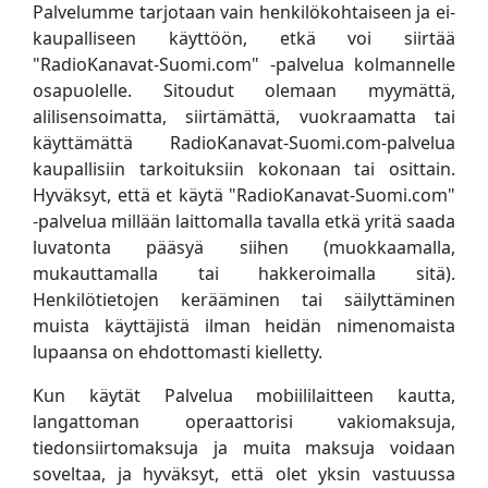
Palvelumme tarjotaan vain henkilökohtaiseen ja ei-
kaupalliseen käyttöön, etkä voi siirtää
"RadioKanavat-Suomi.com" -palvelua kolmannelle
osapuolelle. Sitoudut olemaan myymättä,
alilisensoimatta, siirtämättä, vuokraamatta tai
käyttämättä RadioKanavat-Suomi.com-palvelua
kaupallisiin tarkoituksiin kokonaan tai osittain.
Hyväksyt, että et käytä "RadioKanavat-Suomi.com"
-palvelua millään laittomalla tavalla etkä yritä saada
luvatonta pääsyä siihen (muokkaamalla,
mukauttamalla tai hakkeroimalla sitä).
Henkilötietojen kerääminen tai säilyttäminen
muista käyttäjistä ilman heidän nimenomaista
lupaansa on ehdottomasti kielletty.
Kun käytät Palvelua mobiililaitteen kautta,
langattoman operaattorisi vakiomaksuja,
tiedonsiirtomaksuja ja muita maksuja voidaan
soveltaa, ja hyväksyt, että olet yksin vastuussa