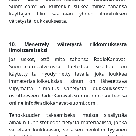
Suomi.com" voi kuitenkin sulkea minkä tahansa
käyttäjän tilin saatuaan yhden ilmoituksen
väitetystä loukkauksesta.
10. Menettely väitetystä rikkomuksesta
ilmoittamiseksi
Jos uskot, että mitä tahansa RadioKanavat-
Suomi.com-palvelussa lueteltua sisältöä on
käytetty tai hyödynnetty tavalla, joka loukkaa
immateriaalioikeuksiasi, sinun on lähetettävä
viipymättä "ilmoitus väitetystä loukkauksesta"
osoitteeseen RadioKanavat-Suomi.com osoitteessa
online info@radiokanavat-suomi.com .
Tehokkuuden takaamiseksi muista sisällyttää
ainakin tunnistetiedot tietystä materiaalista, jonka
väitetään loukkaavan, sellaisen henkilön fyysinen