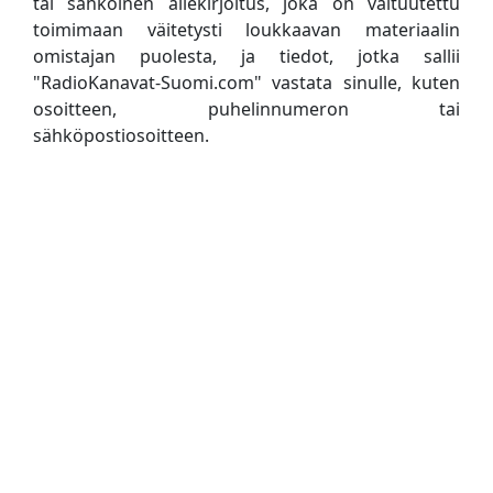
tai sähköinen allekirjoitus, joka on valtuutettu
toimimaan väitetysti loukkaavan materiaalin
omistajan puolesta, ja tiedot, jotka sallii
"RadioKanavat-Suomi.com" vastata sinulle, kuten
osoitteen, puhelinnumeron tai
sähköpostiosoitteen.