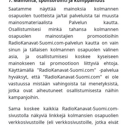
7. Mainonta, sponsorointi ja kumppanuus
Saatamme näyttää mainoksia kolmannen
osapuolen tuotteista ja/tai palveluista tai muusta
mainosmateriaalista Palvelun kautta.
Osallistumisesi minkä tahansa kolmannen
osapuolen mainostajien promootioihin
RadioKanavat-Suomi.com-palvelun kautta on vain
sinun ja tällaisen kolmannen osapuolen välinen
asia, ja osallistumisesi koskee kyseiseen
mainokseen tai promootioon liittyviä ehtoja.
Käyttämällä "RadioKanavat-Suomi.com" -palvelua
hyväksyt, että "RadioKanavat-Suomi.com" ei ole
vastuussa mistään vahingoista tai menetyksistä,
jotka ovat aiheutuneet osallistumisesta näihin
kampanjoihin.
Sama koskee kaikkia RadioKanavat-Suomi.com-
sivustolla näkyviä linkkejä kolmansien osapuolien
verkkosivustoille (eli verkkosivustoille, jotka eivät