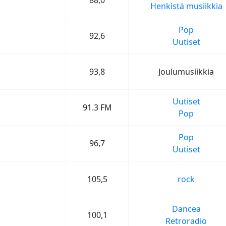
88,0
Henkistä musiikkia
Pop
92,6
Uutiset
93,8
Joulumusiikkia
Uutiset
91.3 FM
Pop
Pop
96,7
Uutiset
105,5
rock
Dancea
100,1
Retroradio