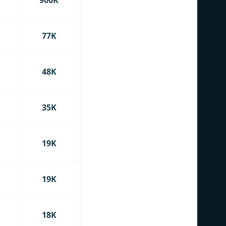
900K
77K
48K
35K
19K
19K
18K