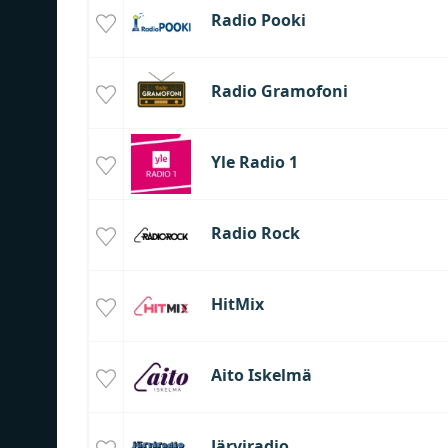
Radio Pooki
Radio Gramofoni
Yle Radio 1
Radio Rock
HitMix
Aito Iskelmä
Järviradio