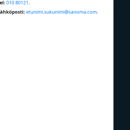
el:
010 80121
.
ähköposti:
etunimi.sukunimi@sanoma.com
.