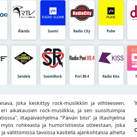
Ålands
Suomi
Radio City
Puhe
Sandels
SuomiRock
Pori 89.4
Radio Kiss
va, joka keskittyy rock-musiikkiin ja viihteeseen.
ri aikakausien rock-musiikkia, ja sen suosituimpia
ossa", iltapäiväohjelma "Päivän biisi" ja iltaohjelma
S
 myös rohkeasta ja humoristisesta otteestaan, joka
O
 ja välittömissä tavoissa käsitellä ajankohtaisia aiheita