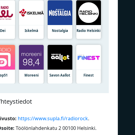
Dei
Iskelmä
Nostalgia
Radio Helsinki
Top51
Moreeni
Savon Aallot
Finest
Yhteystiedot
ivusto:
https://www.supla.fi/radiorock
.
soite:
Töölönlahdenkatu 2 00100 Helsinki
.