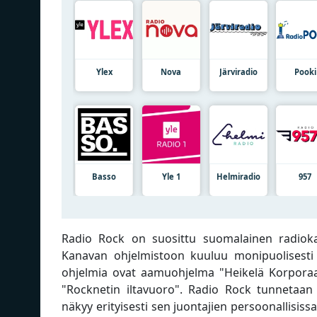
Ylex
Nova
Järviradio
Pooki
Basso
Yle 1
Helmiradio
957
Radio Rock on suosittu suomalainen radiokana
Kanavan ohjelmistoon kuuluu monipuolisesti e
ohjelmia ovat aamuohjelma "Heikelä Korporaati
"Rocknetin iltavuoro". Radio Rock tunnetaan
näkyy erityisesti sen juontajien persoonallisissa