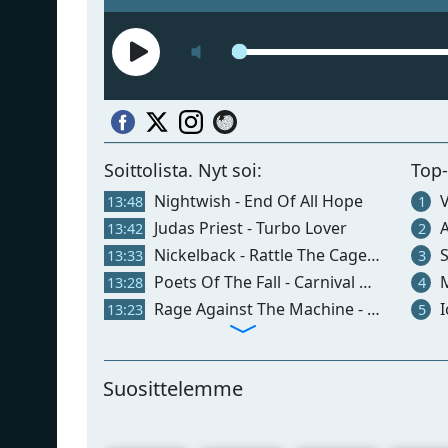
Soittolista. Nyt soi:
Top
Nightwish - End Of All Hope
V
13:48
1
Judas Priest - Turbo Lover
A
13:42
2
Nickelback - Rattle The Cage (feat. John 5)
S
13:33
3
Poets Of The Fall - Carnival Of Rust
M
13:28
4
Rage Against The Machine - Killing In The Name
I
13:23
5
Suosittelemme