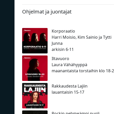
Ohjelmat ja juontajat
Korporaatio
Harri Moisio, Kim Sainio ja Tytti
Junna
arkisin 6-11
Iltavuoro
Laura Vähähyyppä
maanantaista torstaihin klo 18-
Rakkaudesta Lajiin
lauantaisin 15-17
Rockin pehmeämpi puoli