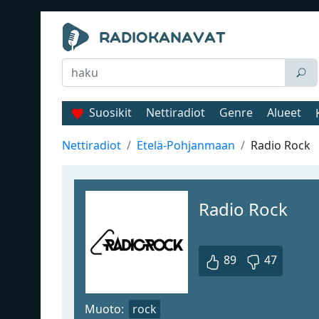
Suosikit
Nettiradiot
Genre
Alueet
Nettiradiot
Etelä-Pohjanmaan
Radio Rock
Radio Rock
89
47
Muoto:
rock