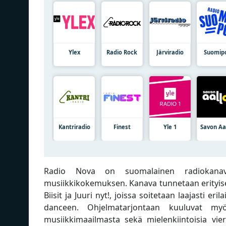
Ylex
Radio Rock
Järviradio
Suomip
Kantriradio
Finest
Yle 1
Savon Aa
Radio Nova on suomalainen radiokanava
musiikkikokemuksen. Kanava tunnetaan erityise
Biisit ja Juuri nyt!, joissa soitetaan laajasti eri
danceen. Ohjelmatarjontaan kuuluvat myös
musiikkimaailmasta sekä mielenkiintoisia vier