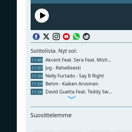
Soittolista. Nyt soi:
Akcent Feat. Sera Feat. Misha Miller - Don't Leave (kylie)
11:45
Jvg - Rehellisesti
11:37
Nelly Furtado - Say It Right
11:34
Behm - Kaiken Arvoinen
11:29
David Guetta Feat. Teddy Swims Feat. Tones And I - Gone Gone Gone
11:26
Suosittelemme