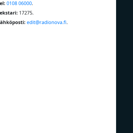
el:
0108 06000
.
ekstari:
17275
.
ähköposti:
edit@radionova.fi
.
Radio Pooki
Ra
Radio Pori
Au
SuomiRock
SuomiRäp