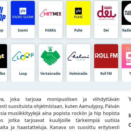
op
Suomi
HitMix
Puhe
Dei
Radio
llot
Loop
Vertaisradio
Helmiradio
Roll FM
, joka tarjoaa monipuolisen ja viihdyttävän
sti suosituista ohjelmistaan, kuten Aamulypsy, Päivän
laisia musiikkityylejä aina popista rockiin ja hip hopista
S
 jotka tarjoavat kuulijoille tärkeimpiä uutisia
O
aita ja haastatteluja. Kanava on suosittu erityisesti