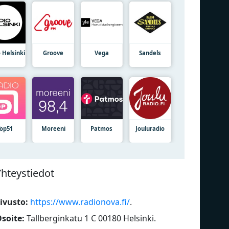
 Helsinki
Groove
Vega
Sandels
Top51
Moreeni
Patmos
Jouluradio
Yhteystiedot
ivusto:
https://www.radionova.fi/
.
soite:
Tallberginkatu 1 C 00180 Helsinki
.