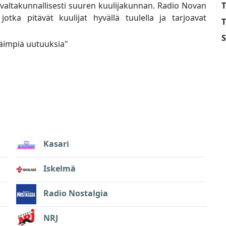
 valtakunnallisesti suuren kuulijakunnan. Radio Novan
T
 jotka pitävät kuulijat hyvällä tuulella ja tarjoavat
T
S
kkäimpiä uutuuksia
"
Kasari
Iskelmä
Radio Nostalgia
NRJ