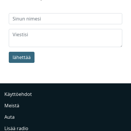
lähettää
Käyttöehdot
Meistä
Auta
Lisää radio