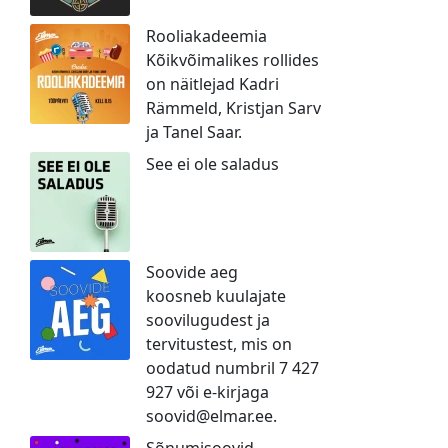
Rooliakadeemia
Kõikvõimalikes rollides
on näitlejad Kadri
Rämmeld, Kristjan Sarv
ja Tanel Saar.
See ei ole saladus
Soovide aeg
koosneb kuulajate
soovilugudest ja
tervitustest, mis on
oodatud numbril 7 427
927 või e-kirjaga
soovid@elmar.ee.
Sõnumisoovid-