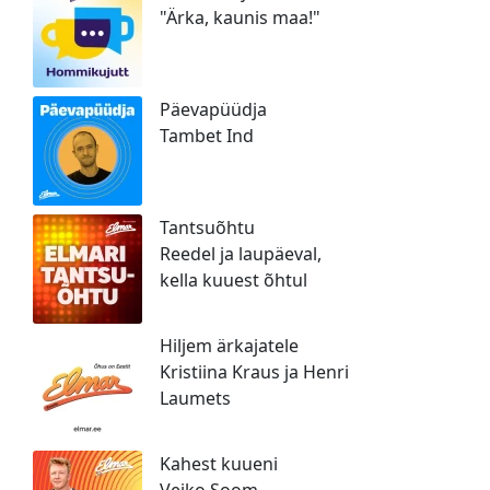
"Ärka, kaunis maa!"
Päevapüüdja
Tambet Ind
Tantsuõhtu
Reedel ja laupäeval,
kella kuuest õhtul
Hiljem ärkajatele
Kristiina Kraus ja Henri
Laumets
Kahest kuueni
Veiko Soom