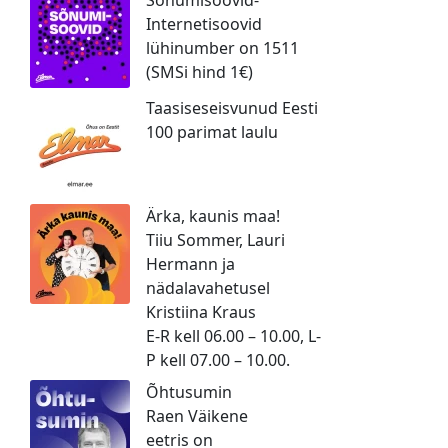
Internetisoovid
lühinumber on 1511
(SMSi hind 1€)
Taasiseseisvunud Eesti
100 parimat laulu
Ärka, kaunis maa!
Tiiu Sommer, Lauri
Hermann ja
nädalavahetusel
Kristiina Kraus
E-R kell 06.00 – 10.00, L-
P kell 07.00 – 10.00.
Õhtusumin
Raen Väikene
eetris on