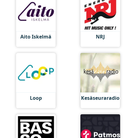
Aito Iskelmä
NRJ
Loop
Kesäseuraradio