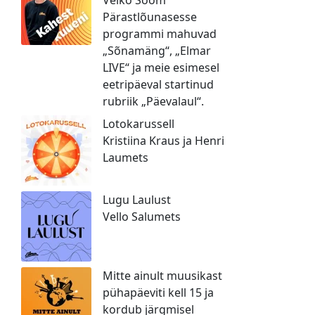
Pärastlõunasesse
programmi mahuvad
„Sõnamäng“, „Elmar
LIVE“ ja meie esimesel
eetripäeval startinud
rubriik „Päevalaul“.
Lotokarussell
Kristiina Kraus ja Henri
Laumets
Lugu Laulust
Vello Salumets
Mitte ainult muusikast
pühapäeviti kell 15 ja
kordub järgmisel