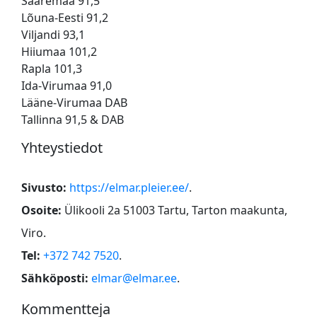
Saaremaa 91,5
Lõuna-Eesti 91,2
Viljandi 93,1
Hiiumaa 101,2
Rapla 101,3
Ida-Virumaa 91,0
Lääne-Virumaa DAB
Tallinna 91,5 & DAB
Yhteystiedot
Sivusto:
https://elmar.pleier.ee/
.
Osoite:
Ülikooli 2a 51003 Tartu, Tarton maakunta,
Viro
.
Tel:
+372 742 7520
.
Sähköposti:
elmar@elmar.ee
.
Kommentteja