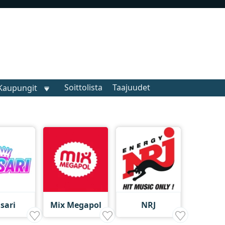
Soittolista
Taajuudet
Kaupungit
sari
Mix Megapol
NRJ