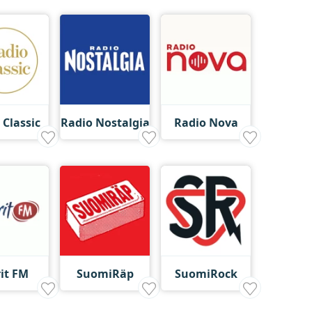
 Classic
Radio Nostalgia
Radio Nova
rit FM
SuomiRäp
SuomiRock