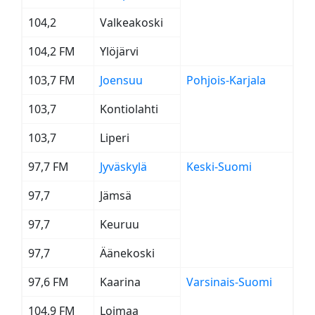
104,2
Valkeakoski
104,2 FM
Ylöjärvi
103,7 FM
Joensuu
Pohjois-Karjala
103,7
Kontiolahti
103,7
Liperi
97,7 FM
Jyväskylä
Keski-Suomi
97,7
Jämsä
97,7
Keuruu
97,7
Äänekoski
97,6 FM
Kaarina
Varsinais-Suomi
104,9 FM
Loimaa