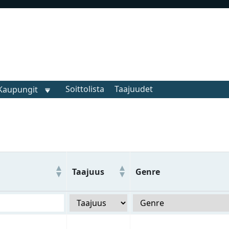
Soittolista
Taajuudet
Kaupungit
Taajuus
Genre