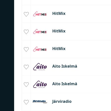
HitMix
HitMix
HitMix
Aito Iskelmä
Aito Iskelmä
Järviradio