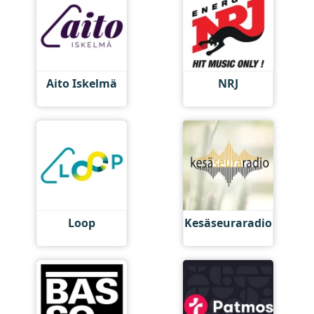
Aito Iskelmä
NRJ
Loop
Kesäseuraradio