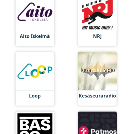
Aito Iskelmä
NRJ
Loop
Kesäseuraradio